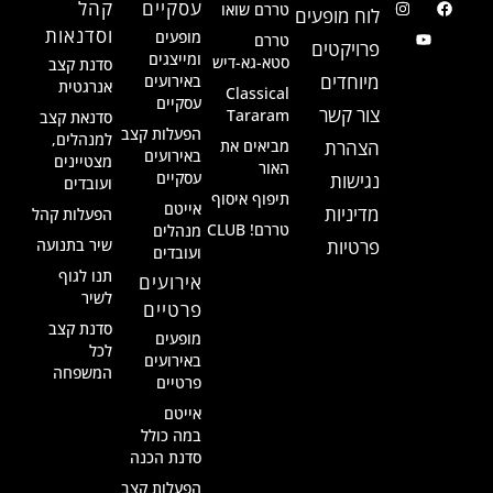
עסקיים
קהל
טררם שואו
לוח מופעים
וסדנאות
מופעים
טררם
פרויקטים
ומייצגים
סטא-גא-דיש
סדנת קצב
מיוחדים
באירועים
אנרגטית
Classical
עסקיים
צור קשר
Tararam
סדנאת קצב
הפעלות קצב
למנהלים,
הצהרת
מביאים את
באירועים
מצטיינים
האור
עסקיים
נגישות
ועובדים
תיפוף איסוף
אייטם
מדיניות
הפעלות קהל
טררם! CLUB
מנהלים
פרטיות
שיר בתנועה
ועובדים
תנו לגוף
אירועים
לשיר
פרטיים
סדנת קצב
מופעים
לכל
באירועים
המשפחה
פרטיים
אייטם
במה כולל
סדנת הכנה
הפעלות קצב