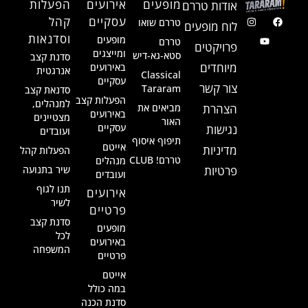
מופעים
אירועים
הפעלות
אודות טררם
עסקיים
קהל
טררם שואו
לוח מופעים
וסדנאות
מופעים
טררם
פרויקטים
ומייצגים
סטא-גא-דיש
סדנת קצב
מיוחדים
באירועים
אנרגטית
Classical
עסקיים
צור קשר
Tararam
סדנאת קצב
הפעלות קצב
למנהלים,
הצהרת
מביאים את
באירועים
מצטיינים
האור
עסקיים
נגישות
ועובדים
תיפוף איסוף
אייטם
מדיניות
הפעלות קהל
טררם! CLUB
מנהלים
פרטיות
שיר בתנועה
ועובדים
תנו לגוף
אירועים
לשיר
פרטיים
סדנת קצב
מופעים
לכל
באירועים
המשפחה
פרטיים
אייטם
במה כולל
סדנת הכנה